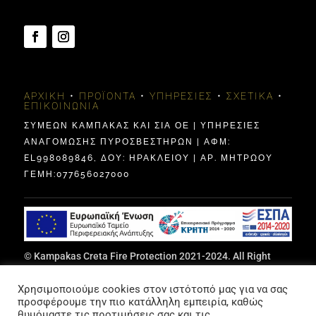
ΑΡΧΙΚΉ
•
ΠΡΟΪΌΝΤΑ
•
ΥΠΗΡΕΣΊΕΣ
•
ΣΧΕΤΙΚΆ
•
ΕΠΙΚΟΙΝΩΝΊΑ
ΣΥΜΕΩΝ ΚΑΜΠΑΚΑΣ ΚΑΙ ΣΙΑ ΟΕ | ΥΠΗΡΕΣΙΕΣ
ΑΝΑΓΟΜΩΣΗΣ ΠΥΡΟΣΒΕΣΤΗΡΩΝ | ΑΦΜ:
EL998089846, ΔΟΥ: ΗΡΑΚΛΕΊΟΥ | ΑΡ. ΜΗΤΡΩΟΥ
ΓΕΜΗ:077656027000
© Kampakas Creta Fire Protection 2021-2024. All Right
Reserved | Designed by Vicky Bazoula Papadaki,
ITCrete
|
Χρησιμοποιούμε cookies στον ιστότοπό μας για να σας
Privacy Policy
&
Terms Of Use
προσφέρουμε την πιο κατάλληλη εμπειρία, καθώς
θυμόμαστε τις προτιμήσεις σας και τις
Photo Credits, Trademark “KAMPAKAS” Decorative Images: