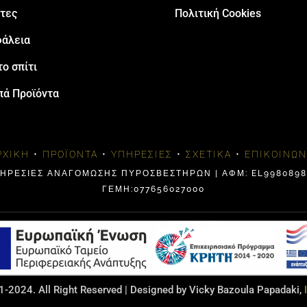
τες
Πολιτική Cookies
άλεια
το σπίτι
πά Προϊόντα
ΡΧΙΚΉ
•
ΠΡΟΪΌΝΤΑ
•
ΥΠΗΡΕΣΊΕΣ
•
ΣΧΕΤΙΚΆ
•
ΕΠΙΚΟΙΝΩΝ
ΠΗΡΕΣΙΕΣ ΑΝΑΓΟΜΩΣΗΣ ΠΥΡΟΣΒΕΣΤΗΡΩΝ | ΑΦΜ: EL99808984
ΓΕΜΗ:077656027000
-2024. All Right Reserved | Designed by Vicky Bazoula Papadaki,