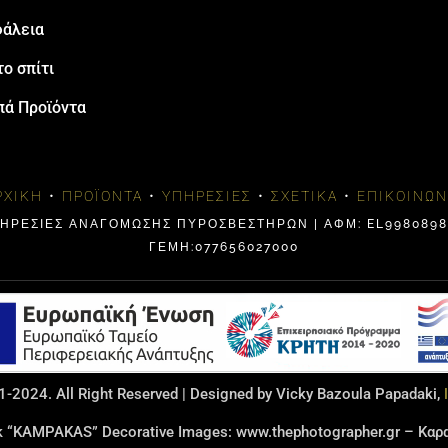
άλεια
το σπίτι
πά Προϊόντα
ΡΧΙΚΉ
•
ΠΡΟΪΌΝΤΑ
•
ΥΠΗΡΕΣΊΕΣ
•
ΣΧΕΤΙΚΆ
•
ΕΠΙΚΟΙΝΩΝ
ΠΗΡΕΣΙΕΣ ΑΝΑΓΟΜΩΣΗΣ ΠΥΡΟΣΒΕΣΤΗΡΩΝ | ΑΦΜ: EL99808984
ΓΕΜΗ:077656027000
-2024. All Right Reserved | Designed by Vicky Bazoula Papadaki,
rk “KAMPAKAS” Decorative Images: www.thephotographer.gr – Κ