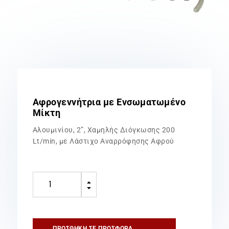
Αφρογεννήτρια με Ενσωματωμένο
Μίκτη
Αλουμινίου, 2”, Χαμηλής Διόγκωσης 200
Lt/min, με Λάστιχο Αναρρόφησης Αφρού
Αφρογεννήτρια
B
με
C
Ενσωματωμένο
Μίκτη
ποσότητα
ΠΡΟΣΘΉΚΗ ΣΕ ΠΡΟΣΦΟΡΆ