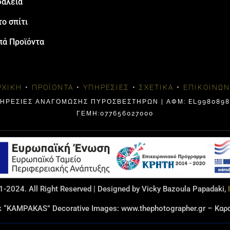
άλεια
το σπίτι
πά Προϊόντα
ΡΧΙΚΉ
•
ΠΡΟΪΌΝΤΑ
•
ΥΠΗΡΕΣΊΕΣ
•
ΣΧΕΤΙΚΆ
•
ΕΠΙΚΟΙΝΩΝ
ΠΗΡΕΣΙΕΣ ΑΝΑΓΟΜΩΣΗΣ ΠΥΡΟΣΒΕΣΤΗΡΩΝ | ΑΦΜ: EL99808984
ΓΕΜΗ:077656027000
-2024. All Right Reserved | Designed by Vicky Bazoula Papadaki,
rk “KAMPAKAS” Decorative Images: www.thephotographer.gr – Κ