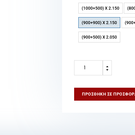
(1000+500) X 2.150
(80
(900+900) X 2.150
(900
(900+500) X 2.050
Δίφυλλη
B
Πόρτα
C
60′
(900+900)
x
ΠΡΟΣΘΉΚΗ ΣΕ ΠΡΟΣΦΟΡ
2150
mm
ποσότητα