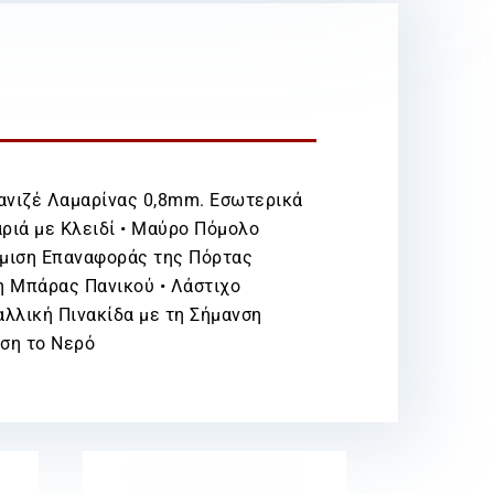
ανιζέ Λαμαρίνας 0,8mm. Εσωτερικά
ριά με Κλειδί • Μαύρο Πόμολο
ύθμιση Επαναφοράς της Πόρτας
η Μπάρας Πανικού • Λάστιχο
λλική Πινακίδα με τη Σήμανση
άση το Νερό