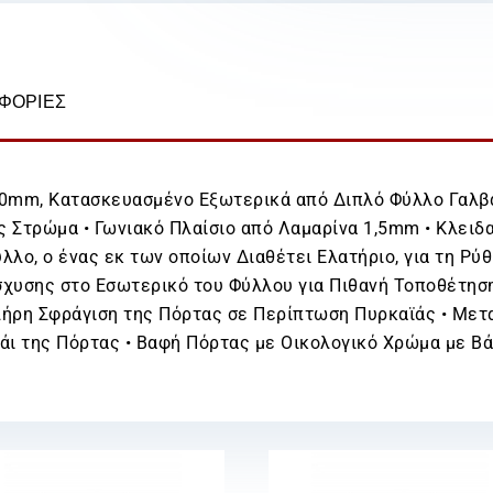
ΦΟΡΊΕΣ
60mm, Κατασκευασμένο Εξωτερικά από Διπλό Φύλλο Γαλβ
 Στρώμα • Γωνιακό Πλαίσιο από Λαμαρίνα 1,5mm • Κλειδα
λλο, ο ένας εκ των οποίων Διαθέτει Ελατήριο, για τη Ρ
ίσχυσης στο Εσωτερικό του Φύλλου για Πιθανή Τοποθέτησ
ήρη Σφράγιση της Πόρτας σε Περίπτωση Πυρκαϊάς • Μετα
άι της Πόρτας • Βαφή Πόρτας με Οικολογικό Χρώμα με Β