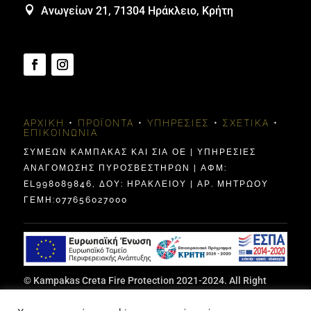

Ανωγείων 21, 71304 Ηράκλειο, Κρήτη
ΑΡΧΙΚΉ
•
ΠΡΟΪΌΝΤΑ
•
ΥΠΗΡΕΣΊΕΣ
•
ΣΧΕΤΙΚΆ
•
ΕΠΙΚΟΙΝΩΝΊΑ
ΣΥΜΕΩΝ ΚΑΜΠΑΚΑΣ ΚΑΙ ΣΙΑ ΟΕ | ΥΠΗΡΕΣΙΕΣ
ΑΝΑΓΟΜΩΣΗΣ ΠΥΡΟΣΒΕΣΤΗΡΩΝ | ΑΦΜ:
EL998089846, ΔΟΥ: ΗΡΑΚΛΕΊΟΥ | ΑΡ. ΜΗΤΡΩΟΥ
ΓΕΜΗ:077656027000
© Kampakas Creta Fire Protection 2021-2024. All Right
Reserved | Designed by Vicky Bazoula Papadaki,
ITCrete
|