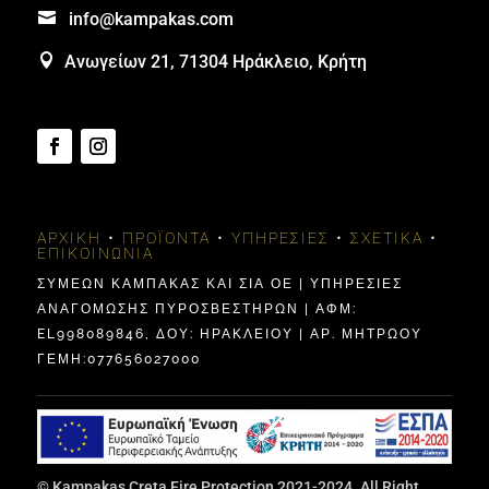

info@kampakas.com

Ανωγείων 21, 71304 Ηράκλειο, Κρήτη
ΑΡΧΙΚΉ
•
ΠΡΟΪΌΝΤΑ
•
ΥΠΗΡΕΣΊΕΣ
•
ΣΧΕΤΙΚΆ
•
ΕΠΙΚΟΙΝΩΝΊΑ
ΣΥΜΕΩΝ ΚΑΜΠΑΚΑΣ ΚΑΙ ΣΙΑ ΟΕ | ΥΠΗΡΕΣΙΕΣ
ΑΝΑΓΟΜΩΣΗΣ ΠΥΡΟΣΒΕΣΤΗΡΩΝ | ΑΦΜ:
EL998089846, ΔΟΥ: ΗΡΑΚΛΕΊΟΥ | ΑΡ. ΜΗΤΡΩΟΥ
ΓΕΜΗ:077656027000
© Kampakas Creta Fire Protection 2021-2024. All Right