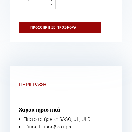
B
1.5
C
gal
Wet
Chemical
ΠΡΟΣΘΉΚΗ ΣΕ ΠΡΟΣΦΟΡΆ
ποσότητα
ΠΕΡΙΓΡΑΦΉ
Χαρακτηριστικά
Πιστοποιήσεις: SASO, UL, ULC
Τύπος Πυροσβεστήρα: