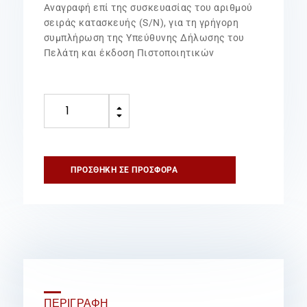
Aναγραφή επί της συσκευασίας του αριθμού
σειράς κατασκευής (S/N), για τη γρήγορη
συμπλήρωση της Υπεύθυνης Δήλωσης του
Πελάτη και έκδοση Πιστοποιητικών
Πυροσβεστήρας
B
10Lt
C
ABF-
Wet
Chemical
ΠΡΟΣΘΉΚΗ ΣΕ ΠΡΟΣΦΟΡΆ
Τοπ.
Εφαρμ.
INOX
ποσότητα
ΠΕΡΙΓΡΑΦΉ