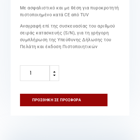
Με ασφαλιστικό και με θέση για πυροκροτητή
πιστοποιημένο κατά CE από TUV
Aναγραφή επί της συσκευασίας του αριθμού
σειράς κατασκευής (S/N), για τη γρήγορη
συμπλήρωση της Υπεύθυνης Δήλωσης του
Πελάτη και έκδοση Πιστοποιητικών
Πυροσβεστήρας
B
11-
C
20Lt
ABF-
Wet
ΠΡΟΣΘΉΚΗ ΣΕ ΠΡΟΣΦΟΡΆ
Chemical
Τοπ.
Εφαρμ.
INOX
ποσότητα