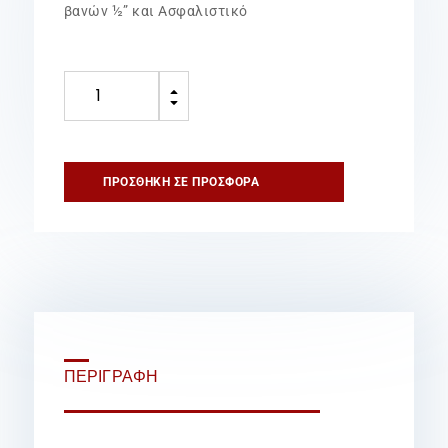
βανών ½” και Ασφαλιστικό
Πυροσβεστήρας
B
12Kg
C
Ξηράς
Σκόνης
Τοπ.
ΠΡΟΣΘΉΚΗ ΣΕ ΠΡΟΣΦΟΡΆ
Εφαρμ.
2
Βάνες
ποσότητα
ΠΕΡΙΓΡΑΦΉ