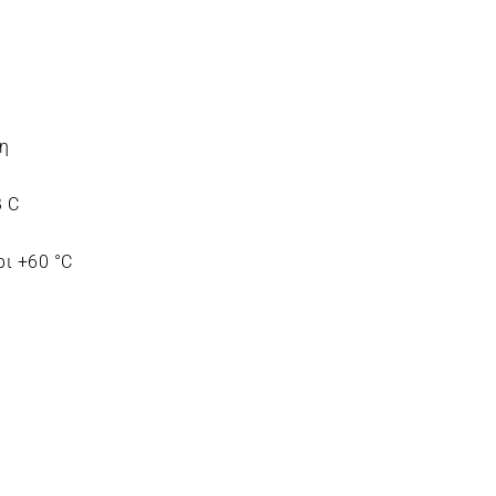
νη
B C
ι +60 °C