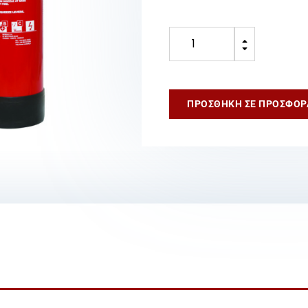
Πυροσβεστήρας
B
12Kg
C
Ξηράς
Σκόνης
(BSI
ΠΡΟΣΘΉΚΗ ΣΕ ΠΡΟΣΦΟΡ
KITEMARK)
ποσότητα