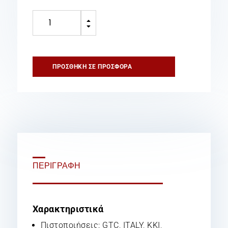
Πυροσβεστήρας
B
12Kg
C
Ξηράς
Σκόνης
ποσότητα
ΠΡΟΣΘΉΚΗ ΣΕ ΠΡΟΣΦΟΡΆ
ΠΕΡΙΓΡΑΦΉ
Χαρακτηριστικά
Πιστοποιήσεις: GTC, ITALY, KKI,