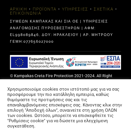
ΑΡΧΙΚΉ
•
ΠΡΟΪΌΝΤΑ
•
ΥΠΗΡΕΣΊΕΣ
•
ΣΧΕΤΙΚΆ
•
ΕΠΙΚΟΙΝΩΝΊΑ
ΣΥΜΕΩΝ ΚΑΜΠΑΚΑΣ ΚΑΙ ΣΙΑ ΟΕ | ΥΠΗΡΕΣΙΕΣ
ΑΝΑΓΟΜΩΣΗΣ ΠΥΡΟΣΒΕΣΤΗΡΩΝ | ΑΦΜ:
EL998089846, ΔΟΥ: ΗΡΑΚΛΕΊΟΥ | ΑΡ. ΜΗΤΡΩΟΥ
ΓΕΜΗ:077656027000
© Kampakas Creta Fire Protection 2021-2024. All Right
Reserved | Designed by Vicky Bazoula Papadaki,
ITCrete
|
Χρησιμοποιούμε cookies στον ιστότοπό μας για να σας
Privacy Policy
&
Terms Of Use
προσφέρουμε την πιο κατάλληλη εμπειρία, καθώς
θυμόμαστε τις προτιμήσεις σας και τις
Photo Credits, Trademark “KAMPAKAS” Decorative Images:
επαναλαμβανόμενες επισκέψεις σας. Κάνοντας κλικ στην
www.thephotographer.gr – Καρακωνσταντάκης Αντώνης
επιλογή "Αποδοχή όλων", συναινείτε στη χρήση ΟΛΩΝ
των cookies. Ωστόσο, μπορείτε να επισκεφθείτε τις
"Ρυθμίσεις cookie" για να δώσετε μια ελεγχόμενη
συγκατάθεση.