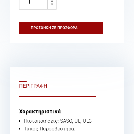
B
2.5
C
gal
Wet
Chemical
ΠΡΟΣΘΉΚΗ ΣΕ ΠΡΟΣΦΟΡΆ
ποσότητα
ΠΕΡΙΓΡΑΦΉ
Χαρακτηριστικά
Πιστοποιήσεις: SASO, UL, ULC
Τύπος Πυροσβεστήρα: