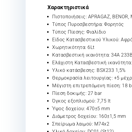
Χαρακτηριστικά
Πιστοποιήσεις: APRAGAZ, BENOR, M
Τύπος Πυροσβεστήρα: Φορητός
Τύπος Πίεσης: Φιαλίδιο
Είδος Κατασβεστικού Υλικού: Αφρ
Χωρητικότητα: 6Lt
Κατασβεστική ικανότητα: 34A 233
Ελάχιστη Κατασβεστική ικανότητα
Υλικό κατάσβεσης: BSX233 1,5%
Θερμοκρασία λειτουργίας: +5 μέχρ
Μέγιστη επιτρεπόμενη πίεση: 18 b
Πίεση δοκιμής: 27 bar
Όγκος εξοπλισμού: 7,75 lt
Ύψος δοχείου: 470±5 mm
Διάμετρος δοχείου: 160±1,5 mm
Σπείρωμα λαιμού: M74x2
Υλικό δοχείου: DC01 (St12)