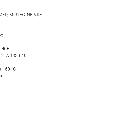
ED, MIRTEC, NF, VKF
ός
B 40F
: 21A 183B 40F
ι +60 °C
ar