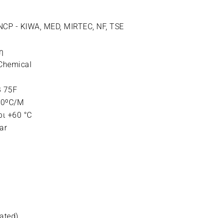
CP - KIWA, MED, MIRTEC, NF, TSE
η
Chemical
B 75F
30ºC/M
ι +60 °C
ar
ated)