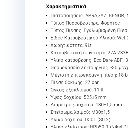
Χαρακτηριστικά
Πιστοποιήσεις: APRAGAZ, BENOR, N
Τύπος Πυροσβεστήρα: Φορητός
Τύπος Πίεσης: Εγκλωβισμένη Πίεσ
Είδος Κατασβεστικού Υλικού: Wet 
Χωρητικότητα: 9Lt
Κατασβεστική ικανότητα: 27A 233
Υλικό κατάσβεσης: Eco Dare ABF -
Θερμοκρασία λειτουργίας: -30 μέχρ
Μέγιστη επιτρεπόμενη πίεση: 18 b
Πίεση δοκιμής: 27 bar
Όγκος εξοπλισμού: 11 lt
Ύψος δοχείου: 525±5 mm
Διάμετρος δοχείου: 180±1,5 mm
Σπείρωμα λαιμού: M30x1,5
Υλικό δοχείου: DC01 (St12)
Υλικό κλείστρου: HPb59-1 (Nikel Pl