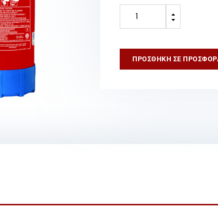
Πυροσβεστήρας
B
9Lt
C
ABF
ποσότητα
ΠΡΟΣΘΉΚΗ ΣΕ ΠΡΟΣΦΟΡ