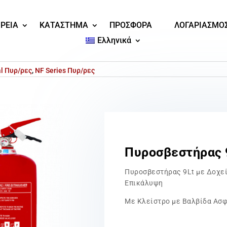
ΙΡΕΙΑ
ΚΑΤΑΣΤΗΜΑ
ΠΡΟΣΦΟΡΑ
ΛΟΓΑΡΙΑΣΜΟ
Ελληνικά
l Πυρ/ρες
,
NF Series Πυρ/ρες
Πυροσβεστήρας 
Πυροσβεστήρας 9Lt με Δοχε
Επικάλυψη
Με Κλείστρο με Βαλβίδα Ασ