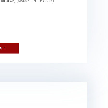
 κατά CE) (MBK08 – H – HY2905)
Ά