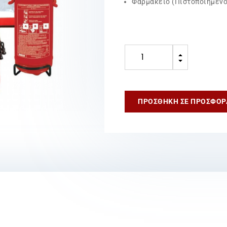
Φαρμακείο (Πιστοποιημένο
Σετ
B
Πυροσβεστήρα
C
2Kg
ποσότητα
ΠΡΟΣΘΉΚΗ ΣΕ ΠΡΟΣΦΟΡ