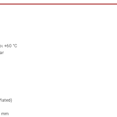
ι +60 °C
ar
lated)
0 mm