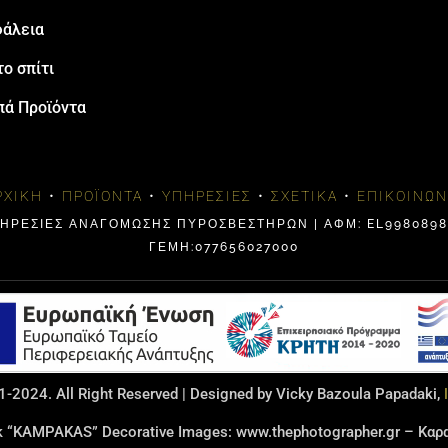
άλεια
το σπίτι
πά Προϊόντα
ΡΧΙΚΉ
•
ΠΡΟΪΌΝΤΑ
•
ΥΠΗΡΕΣΊΕΣ
•
ΣΧΕΤΙΚΆ
•
ΕΠΙΚΟΙΝΩΝ
ΠΗΡΕΣΙΕΣ ΑΝΑΓΟΜΩΣΗΣ ΠΥΡΟΣΒΕΣΤΗΡΩΝ | ΑΦΜ: EL99808984
ΓΕΜΗ:077656027000
-2024. All Right Reserved | Designed by Vicky Bazoula Papadaki,
rk “KAMPAKAS” Decorative Images: www.thephotographer.gr – Κ