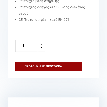
Επιτοίχια βάση στήριξης
Επιτοίχιος οδηγός διεύθυνσης σωλήνας
νερού
CE Πιστοποιημένη κατά EN 671
Σταθερή
B
Χειροκίνητη
C
Ανέμη
KIWA
Φ600mm
ΠΡΟΣΘΉΚΗ ΣΕ ΠΡΟΣΦΟΡΆ
ποσότητα