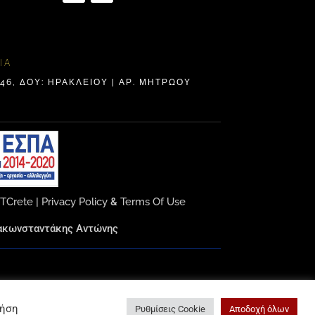
ΊΑ
6, ΔΟΥ: ΗΡΑΚΛΕΊΟΥ | ΑΡ. ΜΗΤΡΩΟΥ
ITCrete
|
Privacy Policy
&
Terms Of Use
αρακωνσταντάκης Αντώνης
ρήση
Ρυθμίσεις Cookie
Αποδοχή όλων