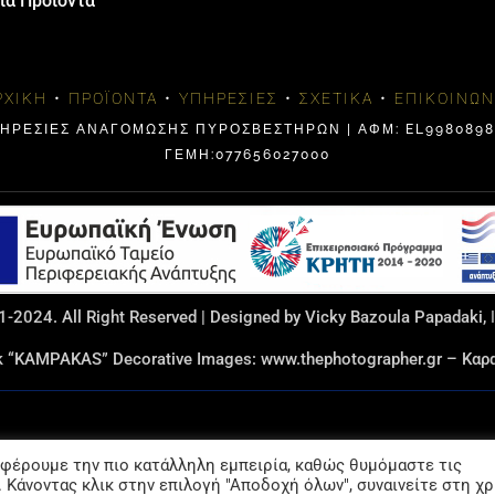
πά Προϊόντα
ΡΧΙΚΉ
•
ΠΡΟΪΌΝΤΑ
•
ΥΠΗΡΕΣΊΕΣ
•
ΣΧΕΤΙΚΆ
•
ΕΠΙΚΟΙΝΩΝ
ΠΗΡΕΣΙΕΣ ΑΝΑΓΟΜΩΣΗΣ ΠΥΡΟΣΒΕΣΤΗΡΩΝ | ΑΦΜ: EL99808984
ΓΕΜΗ:077656027000
-2024. All Right Reserved | Designed by Vicky Bazoula Papadaki,
rk “KAMPAKAS” Decorative Images: www.thephotographer.gr – Κ
σφέρουμε την πιο κατάλληλη εμπειρία, καθώς θυμόμαστε τις
Ελληνικά
English
Nederlands
Italiano
 Κάνοντας κλικ στην επιλογή "Αποδοχή όλων", συναινείτε στη χ