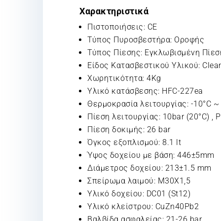
Χαρακτηριστικά
Πιστοποιήσεις: CE
Τύπος Πυροσβεστήρα: Οροφής
Τύπος Πίεσης: Εγκλωβισμένη Πίεσ
Είδος Κατασβεστικού Υλικού: Clea
Χωρητικότητα: 4Kg
Υλικό κατάσβεσης: HFC-227ea
Θερμοκρασία λειτουργίας: -10°C ~
Πίεση λειτουργίας: 10bar (20°C) , 
Πίεση δοκιμής: 26 bar
Όγκος εξοπλισμού: 8.1 lt
Ύψος δοχείου με βάση: 446±5mm
Διάμετρος δοχείου: 213±1.5 mm
Σπείρωμα λαιμού: Μ30Χ1,5
Υλικό δοχείου: DC01 (St12)
Υλικό κλείστρου: CuZn40Pb2
Βαλβίδα ασφαλείας: 21-26 bar