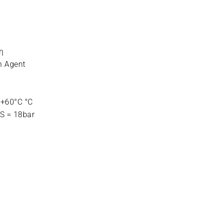
η
n Agent
 +60°C °C
PS = 18bar