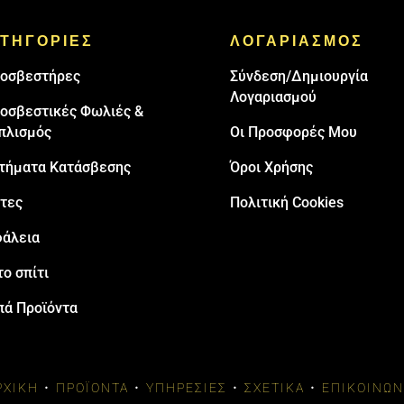
ΤΗΓΟΡΙΕΣ
ΛΟΓΑΡΙΑΣΜΟΣ
oσβεστήρες
Σύνδεση/Δημιουργία
Λογαριασμού
οσβεστικές Φωλιές &
πλισμός
Οι Προσφορές Μου
τήματα Κατάσβεσης
Όροι Χρήσης
τες
Πολιτική Cookies
άλεια
το σπίτι
πά Προϊόντα
ΡΧΙΚΉ
•
ΠΡΟΪΌΝΤΑ
•
ΥΠΗΡΕΣΊΕΣ
•
ΣΧΕΤΙΚΆ
•
ΕΠΙΚΟΙΝΩΝ