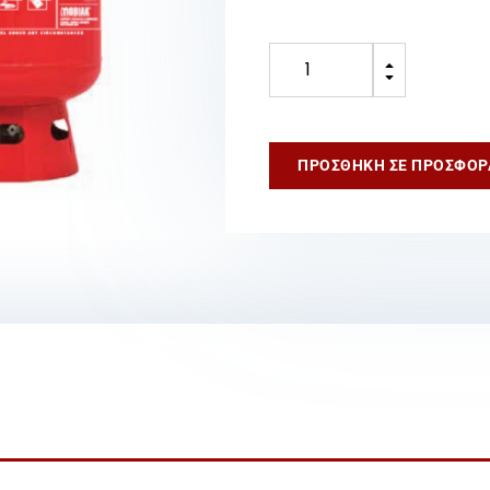
Αυτόματος
B
Πυροσβεστήρας
C
Οροφής
4Kg
HFC-
ΠΡΟΣΘΉΚΗ ΣΕ ΠΡΟΣΦΟΡ
227ea
ποσότητα