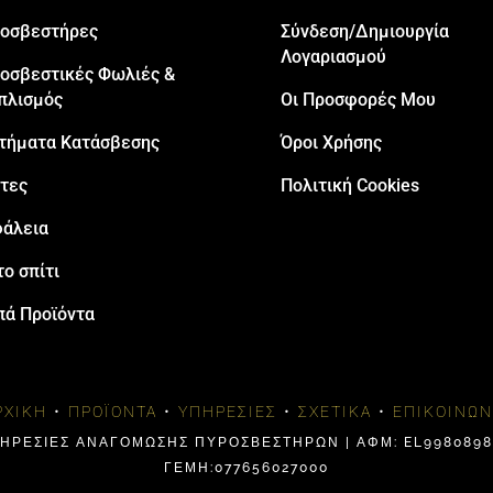
oσβεστήρες
Σύνδεση/Δημιουργία
Λογαριασμού
οσβεστικές Φωλιές &
πλισμός
Οι Προσφορές Μου
τήματα Κατάσβεσης
Όροι Χρήσης
τες
Πολιτική Cookies
άλεια
το σπίτι
πά Προϊόντα
ΡΧΙΚΉ
•
ΠΡΟΪΌΝΤΑ
•
ΥΠΗΡΕΣΊΕΣ
•
ΣΧΕΤΙΚΆ
•
ΕΠΙΚΟΙΝΩΝ
ΠΗΡΕΣΙΕΣ ΑΝΑΓΟΜΩΣΗΣ ΠΥΡΟΣΒΕΣΤΗΡΩΝ | ΑΦΜ: EL99808984
ΓΕΜΗ:077656027000