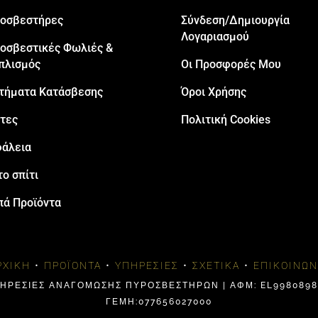
oσβεστήρες
Σύνδεση/Δημιουργία
Λογαριασμού
οσβεστικές Φωλιές &
πλισμός
Οι Προσφορές Μου
τήματα Κατάσβεσης
Όροι Χρήσης
τες
Πολιτική Cookies
άλεια
το σπίτι
πά Προϊόντα
ΡΧΙΚΉ
•
ΠΡΟΪΌΝΤΑ
•
ΥΠΗΡΕΣΊΕΣ
•
ΣΧΕΤΙΚΆ
•
ΕΠΙΚΟΙΝΩΝ
ΠΗΡΕΣΙΕΣ ΑΝΑΓΟΜΩΣΗΣ ΠΥΡΟΣΒΕΣΤΗΡΩΝ | ΑΦΜ: EL99808984
ΓΕΜΗ:077656027000